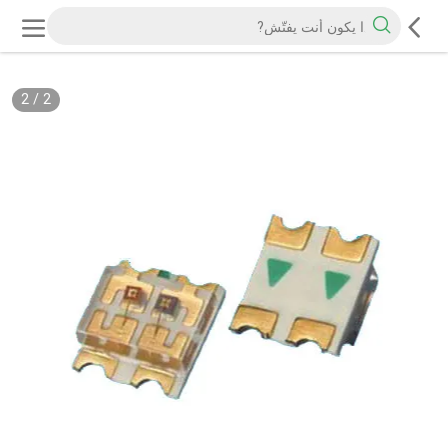
2
/
2