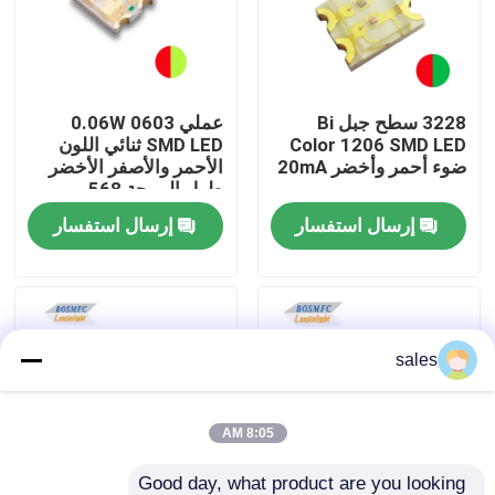
عرض الواقع الافتراضي
3228 سطح جبل Bi
عملي 0.06W 0603
حول بنا
Color 1206 SMD LED
SMD LED ثنائي اللون
ضوء أحمر وأخضر 20mA
الأحمر والأصفر الأخضر
طول الموجة 568-
جولة في المعمل
576nm 1615
إرسال استفسار
إرسال استفسار
ضبط الجودة
اتصل بنا
sales
أخبار
8:05 AM
جميع القضايا
Good day, what product are you looking 