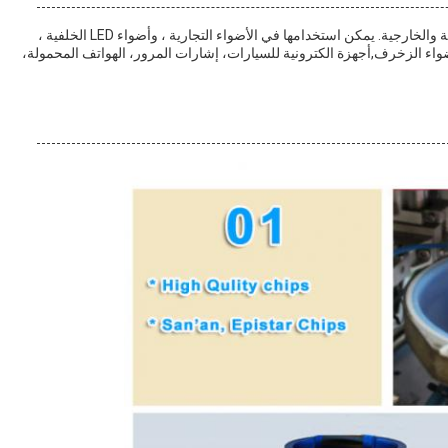
هذه الشريحة LED مناسبة لكل من تطبيقات الإضاءة الداخلية والخارجية. يمكن استخدامها في الأضواء التجارية ، وأضواء LED الخلفية ،
SMD ، وحدات LED ، وأضواء الشريط LED ، وأضواء الزخرف,أجهزة الكترونية للسيارات، إشارات المرور، الهواتف المحمولة،