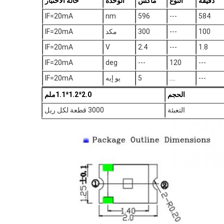
دقيقة
النوع
ماكس
الوحدة
حالة الاختبار
IF=20mA
nm
596
---
584
100
---
300
مكد
IF=20mA
IF=20mA
V
2.4
---
1.8
IF=20mA
deg
---
120
---
---
....
5
يو إيه
IF=20mA
الحجم
2.0*1.2*1.1ملم
التعبئة
3000 قطعة لكل ريل