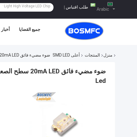
طلب اقتباس
|
Arabic
جميع القضايا
أخبار
منزل
المنتجات
أعلى SMD LED
ضوء مضيء فائق 20mA LED سطح الصعود 0805 LED Diode صفراء LED Light 2012 Chip Led
Led