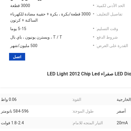
الحد الأدنى لكمية:
3000 قطعة
تفاصيل التغليف:
3000 قطعة/بكرة ، بكرة + حقيبة مضادة للكهرباء
الساكنة + كرتون
وقت التسليم:
5-15 يوما
شروط الدفع:
T / T ، ويسترن يونيون ، باي بال
القدرة على العرض:
500 مليون/شهر
اتصل
الخارجية
القوة:
0.06 واط
أصفر
طول الموجة:
584-596 نانومتر
20mA
التيار المتجه للامام:
1.8-2.4 فولت