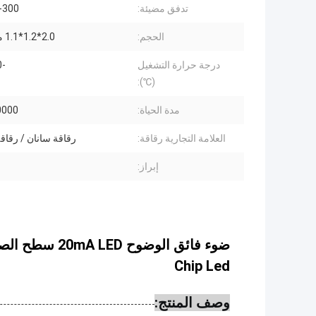
تدفق مضيئة:
00-300
الحجم:
2.0*1.2*1.1 مللي متر
درجة حرارة التشغيل
-40 - +85
(℃):
مدة الحياة:
50000 س
العلامة التجارية رقاقة:
رقاقة سانان / رقاقة
إبراز:
Chip Led
وصف المنتج: