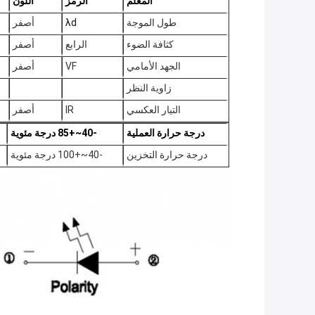
المعلم
الرمز
اللون
طول الموجة
λd
أصفر
كثافة الضوء
الرابع
أصفر
الجهد الأمامي
VF
أصفر
زاوية النظر
التيار العكسي
IR
أصفر
درجة حرارة العملية
-40~+85 درجة مئوية
درجة حرارة التخزين
-40~+100 درجة مئوية