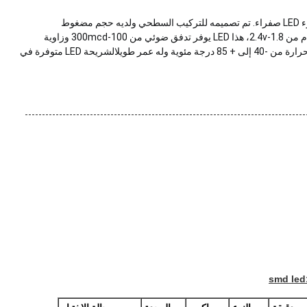
ثنائي الديود المجهر 0805 Micro Led Diode هو شريحة ضوء LED صفراء. تم تصميمه للتركيب السطحي ولديه حجم مضغوط
2.01.21.1ملم. مع تيار إلى الأمام من 20mA وجهد إلى الأمام من 1.8-2.4v، هذا LED يوفر تدفق ضوئي من 100-300mcd وزاوية
مشاهدة من 120 درجة.يعمل في نطاق واسع من درجات الحرارة من -40 إلى + 85 درجة مئوية وله عمر طويلالشريحة LED متوفرة في
smd led