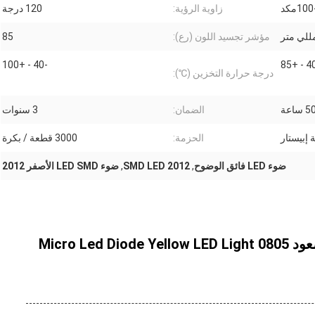
1مكد
زاوية الرؤية:
120 درجة
مؤشر تجسيد اللون (رع):
85
-40 - +100
درجة حرارة التخزين (℃):
اعة
الضمان:
3 سنوات
 إبيستار
الحزمة:
3000 قطعة / بكرة
ضوء LED فائق الوضوح
,
2012 SMD LED
,
ضوء LED SMD الأصفر 2012
ضوء فائق الوضوح 20mA LED سطح الصعود 0805 Micro Led Diode Yellow LED Light